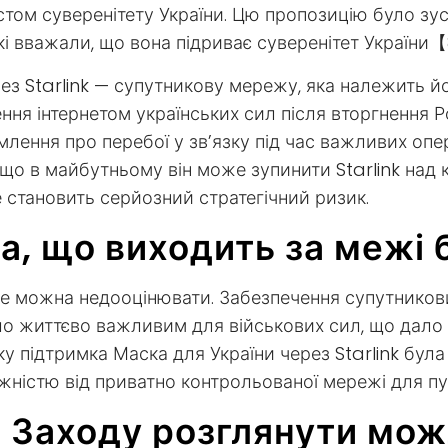
хистом суверенітету України. Цю пропозицію було зу
, які вважали, що вона підриває суверенітет Укра
ез Starlink — супутникову мережу, яка належить й
ння інтернетом українських сил після вторгнення 
омлення про перебої у зв’язку під час важливих оп
Якщо в майбутньому він може зупинити Starlink над
е становить серйозний стратегічний ризик.
ла, що виходить за межі 
і не можна недооцінювати. Забезпечення супутников
 життєво важливим для військових сил, що дало м
ку підтримка Маска для України через Starlink бул
ністю від приватно контрольованої мережі для пуб
и Заходу розглянути мож