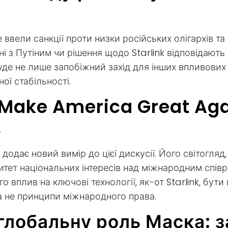
 ввели санкції проти низки російських олігархів та 
і з Путіним чи рішення щодо Starlink відповідають с
буде не лише запобіжний захід для інших впливових
ої стабільності.
Make America Great Aga
в
дає новий вимір до цієї дискусії. Його світогляд
итет національних інтересів над міжнародним спів
о вплив на ключові технології, як-от Starlink, бут
 а не принципи міжнародного права.
глобальну роль Маска: з