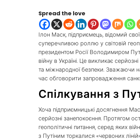
Spread the love
Ілон Маск, підприємець, відомий сво
суперечливою роллю у світовій геопо
президентом Росії Володимиром Путі
війну в Україні. Це викликає серйоз
та міжнародної безпеки. Зважаючи на
час обговорити запровадження санкц
Спілкування з Пу
Хоча підприємницькі досягнення Мас
серйозні занепокоєння. Протягом ост
геополітичні питання, серед яких вій
з Путіним торкалися «червоних ліній