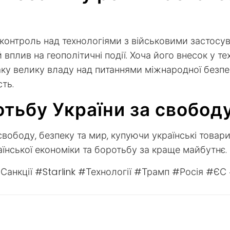
 контроль над технологіями з військовими застосу
вплив на геополітичні події. Хоча його внесок у те
ку велику владу над питаннями міжнародної безпек
сть.
тьбу України за свобод
 свободу, безпеку та мир, купуючи українські товари
аїнської економіки та боротьбу за краще майбутнє.
анкції #Starlink #Технології #Трамп #Росія #ЄС 