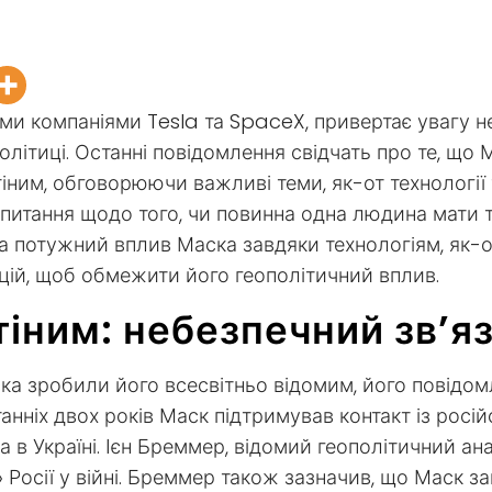
їми компаніями Tesla та SpaceX, привертає увагу н
літиці. Останні повідомлення свідчать про те, що М
ним, обговорюючи важливі теми, як-от технології
ні питання щодо того, чи повинна одна людина мати 
 потужний вплив Маска завдяки технологіям, як-от 
ій, щоб обмежити його геополітичний вплив.
тіним: небезпечний зв’я
ка зробили його всесвітньо відомим, його повідом
анніх двох років Маск підтримував контакт із рос
на в Україні. Ієн Бреммер, відомий геополітичний 
» Росії у війні. Бреммер також зазначив, що Маск з