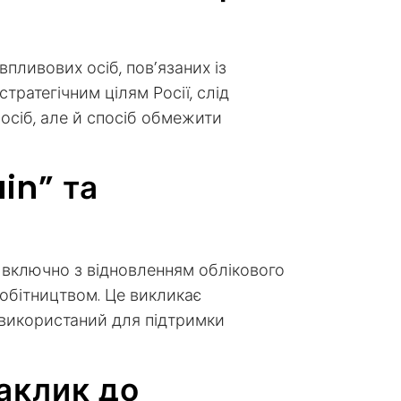
впливових осіб, пов’язаних із
тратегічним цілям Росії, слід
 осіб, але й спосіб обмежити
in” та
, включно з відновленням облікового
робітництвом. Це викликає
и використаний для підтримки
аклик до