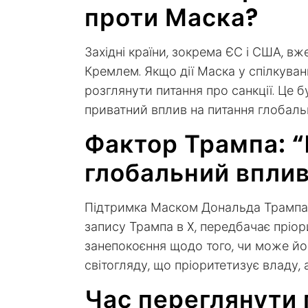
проти Маска?
Західні країни, зокрема ЄС і США, вже
Кремлем. Якщо дії Маска у спілкуванн
розглянути питання про санкції. Це 
приватний вплив на питання глобальн
Фактор Трампа: “
глобальний впли
Підтримка Маском Дональда Трампа до
запису Трампа в X, передбачає пріор
занепокоєння щодо того, чи може йог
світогляду, що пріоритетизує владу,
Час переглянути 