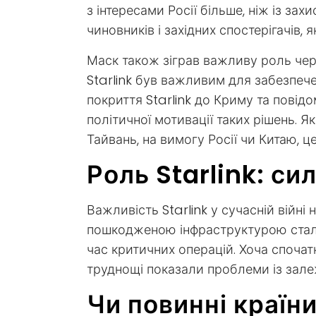
з інтересами Росії більше, ніж із за
чиновників і західних спостерігачів
Маск також зіграв важливу роль чер
Starlink був важливим для забезпече
покриття Starlink до Криму та повід
політичної мотивації таких рішень. 
Тайвань, на вимогу Росії чи Китаю, ц
Роль Starlink: си
Важливість Starlink у сучасній війн
пошкодженою інфраструктурою стало
час критичних операцій. Хоча спочат
труднощі показали проблеми із залеж
Чи повинні країн