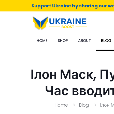
Support Ukraine by sharing our we
HOME
SHOP
ABOUT
BLOG
Ілон Маск, П
Час вводит
Home
Blog
Ілон М