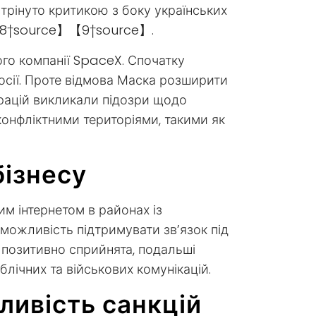
стрінуто критикою з боку українських
їни【8†source】【9†source】.
ого компанії SpaceX. Спочатку
Росії. Проте відмова Маска розширити
ерацій викликали підозри щодо
 конфліктними територіями, такими як
бізнесу
им інтернетом в районах із
ожливість підтримувати зв’язок під
а позитивно сприйнята, подальші
лічних та військових комунікацій.
ливість санкцій