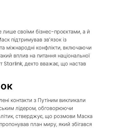
е лише своїми бізнес-проєктами, а й
аск підтримував зв’язок із
 та міжнародні конфлікти, включаючи
такий вплив на питання національної
Starlink, дехто вважає, що настав
зок
лені контакти з Путіним викликали
ійським лідером, обговорюючи
аналітик, стверджує, що розмови Маска
апропонував план миру, який збігався