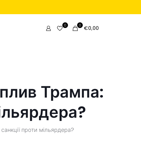
0
0
€
0,00
вплив Трампа:
мільярдера?
 санкції проти мільярдера?