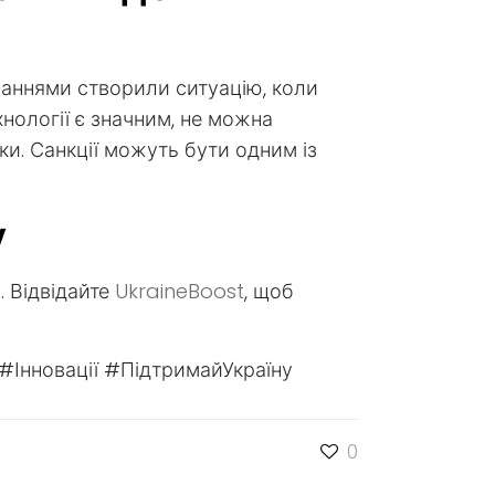
ваннями створили ситуацію, коли
хнології є значним, не можна
и. Санкції можуть бути одним із
у
. Відвідайте
UkraineBoost
, щоб
#Інновації #ПідтримайУкраїну
0