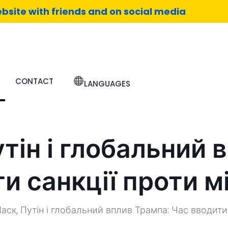
bsite with friends and on social media
CONTACT
LANGUAGES
утін і глобальний 
и санкції проти 
аск, Путін і глобальний вплив Трампа: Час вводити