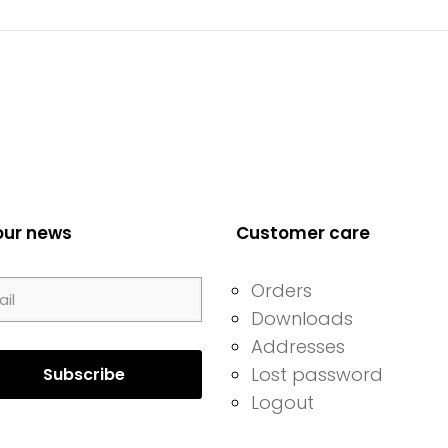
our news
Customer care
Orders
Downloads
Addresses
Lost password
Logout