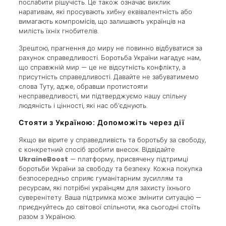
послабити рішучість. Це також означає виклик
наративам, які просувають хибну еквівалентність або
вимагають компромісів, що залишають українців на
милість їхніх гнобителів.
Зрештою, прагнення до миру не повинно відбуватися за
рахунок справедливості. Боротьба України нагадує нам,
що справжній мир — це не відсутність конфлікту, а
присутність справедливості. Давайте не забуватимемо
слова Туту, адже, обравши протистояти
несправедливості, ми підтверджуємо нашу спільну
людяність і цінності, які нас об’єднують.
Стояти з Україною: Допоможіть через дії
Якщо ви вірите у справедливість та боротьбу за свободу,
є конкретний спосіб зробити внесок. Відвідайте
UkraineBoost
— платформу, присвячену підтримці
боротьби України за свободу та безпеку. Кожна покупка
безпосередньо сприяє гуманітарним зусиллям та
ресурсам, які потрібні українцям для захисту їхнього
суверенітету. Ваша підтримка може змінити ситуацію —
приєднуйтесь до світової спільноти, яка сьогодні стоїть
разом з Україною.