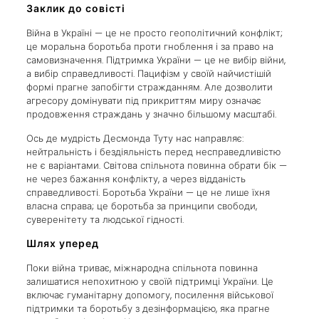
Заклик до совісті
Війна в Україні — це не просто геополітичний конфлікт;
це моральна боротьба проти гноблення і за право на
самовизначення. Підтримка України — це не вибір війни,
а вибір справедливості. Пацифізм у своїй найчистішій
формі прагне запобігти стражданням. Але дозволити
агресору домінувати під прикриттям миру означає
продовження страждань у значно більшому масштабі.
Ось де мудрість Десмонда Туту нас направляє:
нейтральність і бездіяльність перед несправедливістю
не є варіантами. Світова спільнота повинна обрати бік —
не через бажання конфлікту, а через відданість
справедливості. Боротьба України — це не лише їхня
власна справа; це боротьба за принципи свободи,
суверенітету та людської гідності.
Шлях уперед
Поки війна триває, міжнародна спільнота повинна
залишатися непохитною у своїй підтримці України. Це
включає гуманітарну допомогу, посилення військової
підтримки та боротьбу з дезінформацією, яка прагне