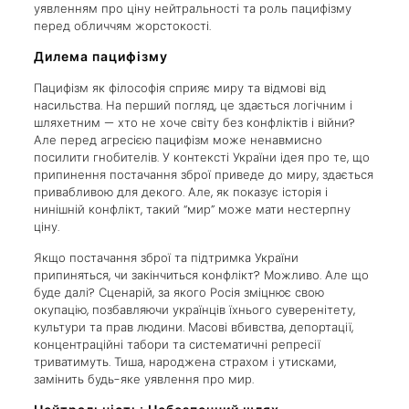
уявленням про ціну нейтральності та роль пацифізму
перед обличчям жорстокості.
Дилема пацифізму
Пацифізм як філософія сприяє миру та відмові від
насильства. На перший погляд, це здається логічним і
шляхетним — хто не хоче світу без конфліктів і війни?
Але перед агресією пацифізм може ненавмисно
посилити гнобителів. У контексті України ідея про те, що
припинення постачання зброї приведе до миру, здається
привабливою для декого. Але, як показує історія і
нинішній конфлікт, такий “мир” може мати нестерпну
ціну.
Якщо постачання зброї та підтримка України
припиняться, чи закінчиться конфлікт? Можливо. Але що
буде далі? Сценарій, за якого Росія зміцнює свою
окупацію, позбавляючи українців їхнього суверенітету,
культури та прав людини. Масові вбивства, депортації,
концентраційні табори та систематичні репресії
триватимуть. Тиша, народжена страхом і утисками,
замінить будь-яке уявлення про мир.