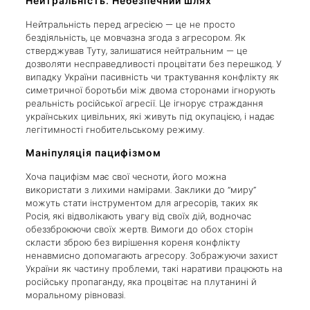
Нейтральність: Небезпечний шлях
Нейтральність перед агресією — це не просто
бездіяльність, це мовчазна згода з агресором. Як
стверджував Туту, залишатися нейтральним — це
дозволяти несправедливості процвітати без перешкод. У
випадку України пасивність чи трактування конфлікту як
симетричної боротьби між двома сторонами ігнорують
реальність російської агресії. Це ігнорує страждання
українських цивільних, які живуть під окупацією, і надає
легітимності гнобительському режиму.
Маніпуляція пацифізмом
Хоча пацифізм має свої чесноти, його можна
використати з лихими намірами. Заклики до “миру”
можуть стати інструментом для агресорів, таких як
Росія, які відволікають увагу від своїх дій, водночас
обеззброюючи своїх жертв. Вимоги до обох сторін
скласти зброю без вирішення кореня конфлікту
ненавмисно допомагають агресору. Зображуючи захист
України як частину проблеми, такі наративи працюють на
російську пропаганду, яка процвітає на плутанині й
моральному рівновазі.